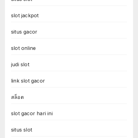
slot jackpot
situs gacor
slot online
judi slot
link slot gacor
สล็อต
slot gacor hari ini
situs slot