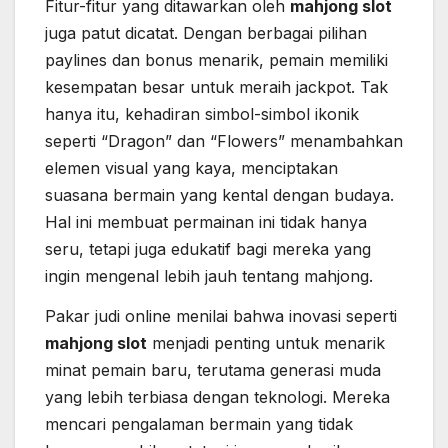
Fitur-fitur yang ditawarkan oleh
mahjong slot
juga patut dicatat. Dengan berbagai pilihan
paylines dan bonus menarik, pemain memiliki
kesempatan besar untuk meraih jackpot. Tak
hanya itu, kehadiran simbol-simbol ikonik
seperti “Dragon” dan “Flowers” menambahkan
elemen visual yang kaya, menciptakan
suasana bermain yang kental dengan budaya.
Hal ini membuat permainan ini tidak hanya
seru, tetapi juga edukatif bagi mereka yang
ingin mengenal lebih jauh tentang mahjong.
Pakar judi online menilai bahwa inovasi seperti
mahjong slot
menjadi penting untuk menarik
minat pemain baru, terutama generasi muda
yang lebih terbiasa dengan teknologi. Mereka
mencari pengalaman bermain yang tidak