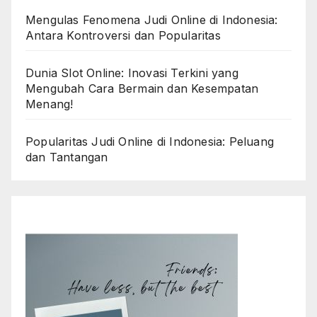
Mengulas Fenomena Judi Online di Indonesia:
Antara Kontroversi dan Popularitas
Dunia Slot Online: Inovasi Terkini yang
Mengubah Cara Bermain dan Kesempatan
Menang!
Popularitas Judi Online di Indonesia: Peluang
dan Tantangan