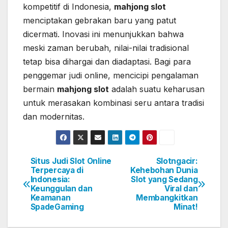
kompetitif di Indonesia,
mahjong slot
menciptakan gebrakan baru yang patut
dicermati. Inovasi ini menunjukkan bahwa
meski zaman berubah, nilai-nilai tradisional
tetap bisa dihargai dan diadaptasi. Bagi para
penggemar judi online, mencicipi pengalaman
bermain
mahjong slot
adalah suatu keharusan
untuk merasakan kombinasi seru antara tradisi
dan modernitas.
Situs Judi Slot Online
Slotngacir:
Post
Terpercaya di
Kehebohan Dunia
Indonesia:
Slot yang Sedang
navigation
Keunggulan dan
Viral dan
Keamanan
Membangkitkan
SpadeGaming
Minat!