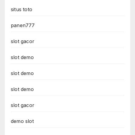
situs toto
panen777
slot gacor
slot demo
slot demo
slot demo
slot gacor
demo slot