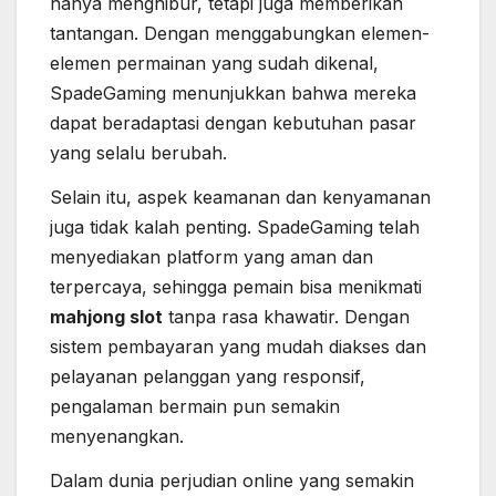
hanya menghibur, tetapi juga memberikan
tantangan. Dengan menggabungkan elemen-
elemen permainan yang sudah dikenal,
SpadeGaming menunjukkan bahwa mereka
dapat beradaptasi dengan kebutuhan pasar
yang selalu berubah.
Selain itu, aspek keamanan dan kenyamanan
juga tidak kalah penting. SpadeGaming telah
menyediakan platform yang aman dan
terpercaya, sehingga pemain bisa menikmati
mahjong slot
tanpa rasa khawatir. Dengan
sistem pembayaran yang mudah diakses dan
pelayanan pelanggan yang responsif,
pengalaman bermain pun semakin
menyenangkan.
Dalam dunia perjudian online yang semakin