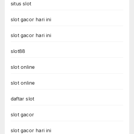
situs slot
slot gacor hari ini
slot gacor hari ini
slot88
slot online
slot online
daftar slot
slot gacor
slot gacor hari ini