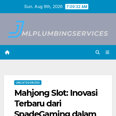
Skip
Sun. Aug 9th, 2026
7:09:33 AM
to
content
UNCATEGORIZED
Mahjong Slot: Inovasi
Terbaru dari
SpadeGaming dalam