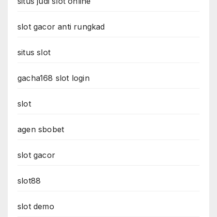
situs judi slot online
slot gacor anti rungkad
situs slot
gacha168 slot login
slot
agen sbobet
slot gacor
slot88
slot demo