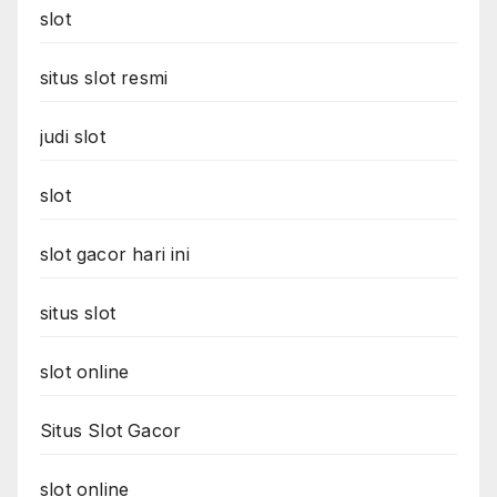
slot
situs slot resmi
judi slot
slot
slot gacor hari ini
situs slot
slot online
Situs Slot Gacor
slot online