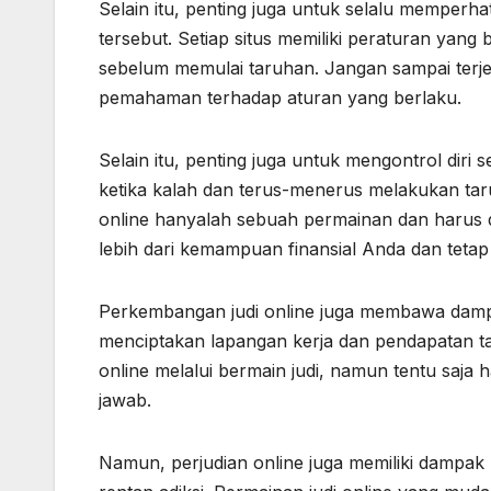
Selain itu, penting juga untuk selalu memperhat
tersebut. Setiap situs memiliki peraturan ya
sebelum memulai taruhan. Jangan sampai terje
pemahaman terhadap aturan yang berlaku.
Selain itu, penting juga untuk mengontrol diri 
ketika kalah dan terus-menerus melakukan tar
online hanyalah sebuah permainan dan harus d
lebih dari kemampuan finansial Anda dan tetap
Perkembangan judi online juga membawa dampak
menciptakan lapangan kerja dan pendapatan 
online melalui bermain judi, namun tentu saja 
jawab.
Namun, perjudian online juga memiliki dampak 