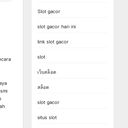
Slot gacor
slot gacor hari ini
link slot gacor
slot
ecara
เว็บสล็อต
caya
สล็อต
esmi
n
slot gacor
lah
situs slot