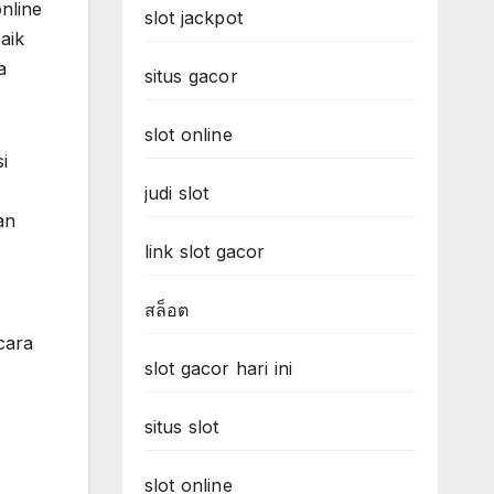
nline
slot jackpot
aik
a
situs gacor
slot online
i
judi slot
an
link slot gacor
สล็อต
cara
slot gacor hari ini
situs slot
slot online