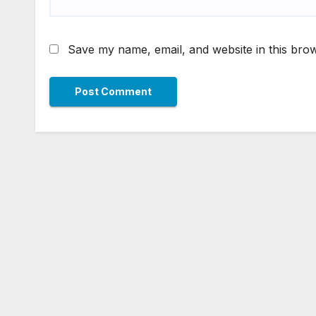
Save my name, email, and website in this brow