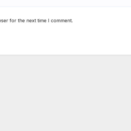
ser for the next time I comment.