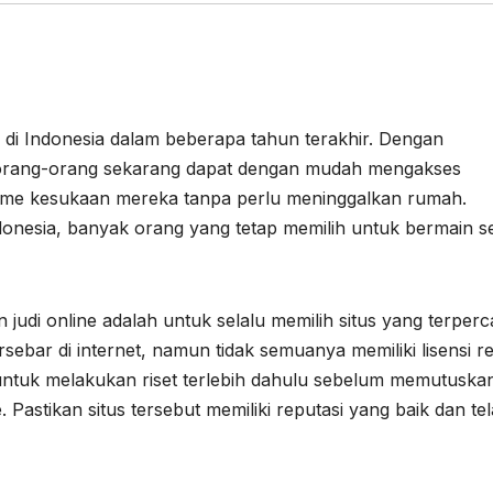
r di Indonesia dalam beberapa tahun terakhir. Dengan
, orang-orang sekarang dapat dengan mudah mengakses
-game kesukaan mereka tanpa perlu meninggalkan rumah.
ndonesia, banyak orang yang tetap memilih untuk bermain s
 judi online adalah untuk selalu memilih situs yang terper
rsebar di internet, namun tidak semuanya memiliki lisensi r
 untuk melakukan riset terlebih dahulu sebelum memutuska
 Pastikan situs tersebut memiliki reputasi yang baik dan te